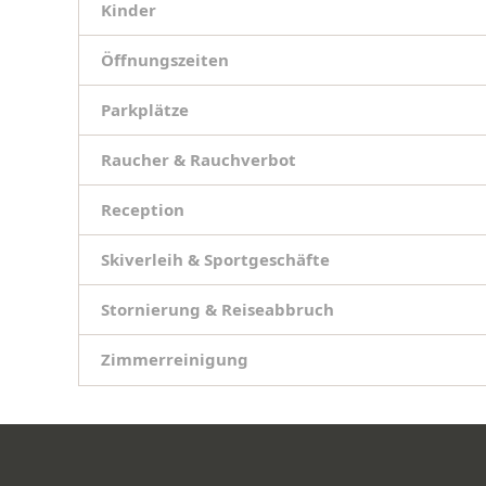
Kinder
Öffnungszeiten
Parkplätze
Raucher & Rauchverbot
Reception
Skiverleih & Sportgeschäfte
Stornierung & Reiseabbruch
Zimmerreinigung